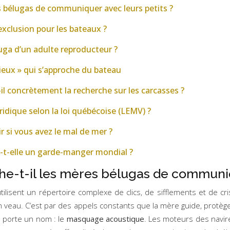
s bélugas de communiquer avec leurs petits ?
’exclusion pour les bateaux ?
uga d’un adulte reproducteur ?
rieux » qui s’approche du bateau
l concrètement la recherche sur les carcasses ?
ridique selon la loi québécoise (LEMV) ?
r si vous avez le mal de mer ?
e-t-elle un garde-manger mondial ?
he-t-il les mères bélugas de communiq
isent un répertoire complexe de clics, de sifflements et de cris
son veau. C’est par des appels constants que la mère guide, protège e
 porte un nom : le
masquage acoustique
. Les moteurs des navire