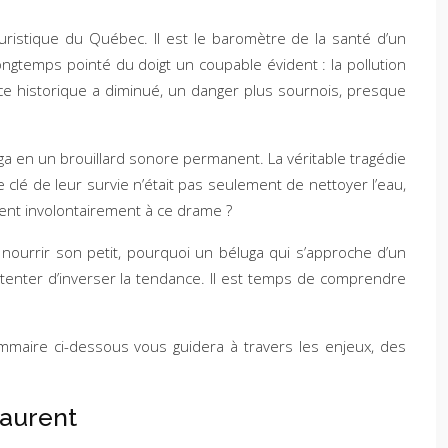
uristique du Québec. Il est le baromètre de la santé d’un
ngtemps pointé du doigt un coupable évident : la pollution
ce historique a diminué, un danger plus sournois, presque
uga en un brouillard sonore permanent. La véritable tragédie
 clé de leur survie n’était pas seulement de nettoyer l’eau,
aient involontairement à ce drame ?
ourrir son petit, pourquoi un béluga qui s’approche d’un
 tenter d’inverser la tendance. Il est temps de comprendre
sommaire ci-dessous vous guidera à travers les enjeux, des
Laurent