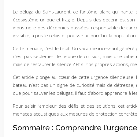
Le béluga du Saint-Laurent, ce fantôme blanc qui hante l
écosystème unique et fragile. Depuis des décennies, son d
industrielle des décennies passées, responsable de cance
invisible, a pris le relais et pousse aujourd’hui la populati
Cette menace, c’est le bruit. Un vacarme incessant généré p
n’est pas seulement le risque de collision, mais une catast
mais de restaurer le silence ? Et si nos propres actions, m
Cet article plonge au cœur de cette urgence silencieuse
bateau n’est pas un signe de curiosité mais de détresse, 
que pour sauver les bélugas, il faut d’abord apprendre à les
Pour saisir l’ampleur des défis et des solutions, cet art
menaces acoustiques aux mesures de protection concrète
Sommaire : Comprendre l’urgence d