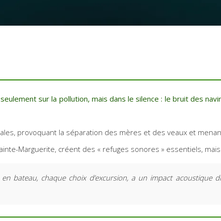
eulement sur la pollution, mais dans le silence : le bruit des nav
es, provoquant la séparation des mères et des veaux et menant à
ainte-Marguerite, créent des « refuges sonores » essentiels, mais 
 bateau, chaque choix d’excursion, a un impact acoustique dir