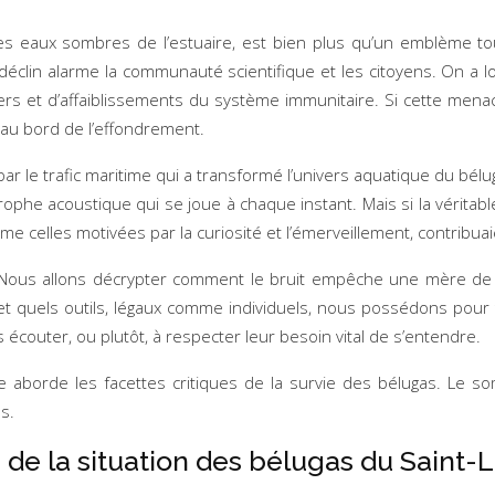
es eaux sombres de l’estuaire, est bien plus qu’un emblème to
éclin alarme la communauté scientifique et les citoyens. On a lo
rs et d’affaiblissements du système immunitaire. Si cette mena
on au bord de l’effondrement.
ar le trafic maritime qui a transformé l’univers aquatique du bél
rophe acoustique qui se joue à chaque instant. Mais si la véritable
ême celles motivées par la curiosité et l’émerveillement, contribu
. Nous allons décrypter comment le bruit empêche une mère de n
et quels outils, légaux comme individuels, nous possédons pour
 écouter, ou plutôt, à respecter leur besoin vital de s’entendre.
icle aborde les facettes critiques de la survie des bélugas. Le 
s.
e la situation des bélugas du Saint-