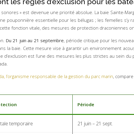
nt les règles d’exclusion pour les bat
es sonores » est devenue une priorité absolue. La baie Sainte-Mar
e pouponnière essentielle pour les bélugas ; les femelles s’y r
er cette fonction vitale, des mesures de protection draconiennes o
on.
Du 21 juin au 21 septembre
, période critique pour les nouve
dans la baie. Cette mesure vise à garantir un environnement aco
 d’exclusion est l’une des mesures les plus strictes au sein du 
ada.
a, l’organisme responsable de la gestion du parc marin
, compare
otection
Période
otale temporaire
21 juin – 21 sept.