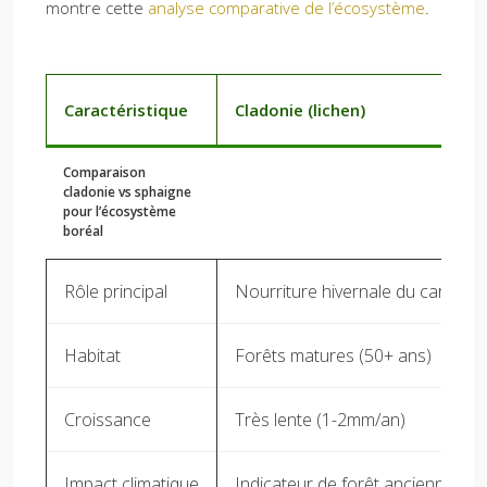
montre cette
analyse comparative de l’écosystème
.
Caractéristique
Cladonie (lichen)
Comparaison
cladonie vs sphaigne
pour l’écosystème
boréal
Rôle principal
Nourriture hivernale du caribou
Habitat
Forêts matures (50+ ans)
Croissance
Très lente (1-2mm/an)
Impact climatique
Indicateur de forêt ancienne